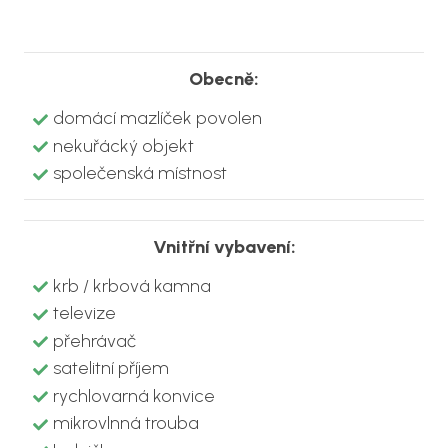
Obecně:
domácí mazlíček povolen
nekuřácký objekt
společenská místnost
Vnitřní vybavení:
krb / krbová kamna
televize
přehrávač
satelitní příjem
rychlovarná konvice
mikrovlnná trouba