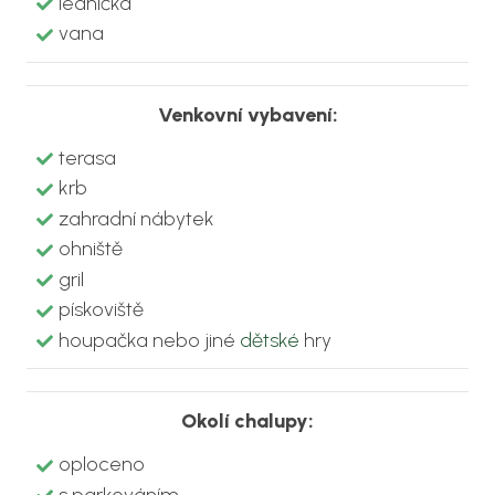
lednička
vana
Venkovní vybavení:
terasa
krb
zahradní nábytek
ohniště
gril
pískoviště
houpačka nebo jiné
dětské
hry
Okolí chalupy:
oploceno
s parkováním