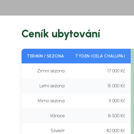
Ceník ubytování
TERMÍN / SEZONA
TÝDEN (CELÁ CHALUPA)
Zimní sezona
17 000 Kč
Letní sezona
15 000 Kč
Mimo sezona
11 000 Kč
Vánoce
16 500 Kč
Silvestr
40 000 Kč