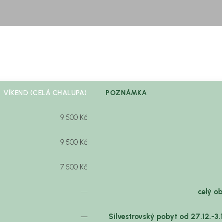
VÍKEND (CELÁ CHALUPA)
POZNÁMKA
9 500 Kč
9 500 Kč
7 500 Kč
—
celý o
—
Silvestrovský pobyt od 27.12.-3