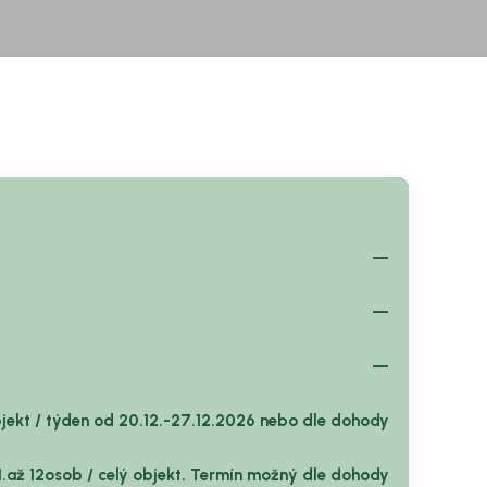
—
—
—
bjekt / týden od 20.12.-27.12.2026 nebo dle dohody
.1.až 12osob / celý objekt. Termín možný dle dohody