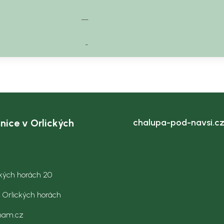
—
-
nice v Orlických
chalupa-pod-navsi.c
ckých horách 20
v Orlických horách
nam.cz